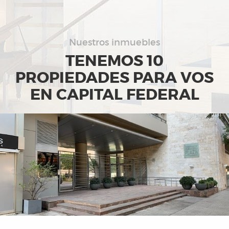
NOSOTROS
Nuestros inmuebles
SERVICIOS
TENEMOS
10
PROPIEDADES
PARA VOS
QUIERO VENDER
EN CAPITAL FEDERAL
PROPIEDADES
EMPRENDIMIENTOS
CONTACTO