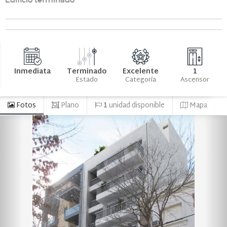
SERVICIOS
QUIERO VENDER
PROPIEDADES
Inmediata
Terminado
Excelente
1
Estado
Categoría
Ascensor
EMPRENDIMIENTOS
Fotos
Plano
1
unidad disponible
Mapa
CONTACTO